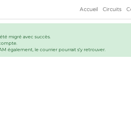
Accueil
Circuits
C
 été migré avec succès.
e compte.
AM également, le courrier pourrait s'y retrouver.