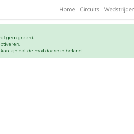
Home
Circuits
Wedstrijde
svol gemigreerd.
ctiveren.
an zijn dat de mail daarin in beland.