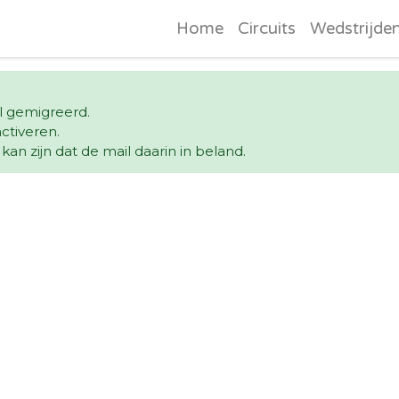
Home
Circuits
Wedstrijde
ol gemigreerd.
ctiveren.
an zijn dat de mail daarin in beland.