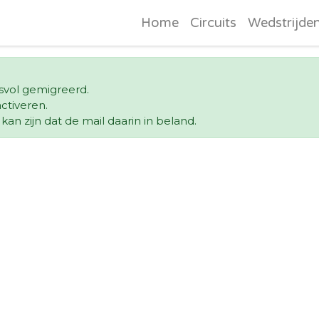
Home
Circuits
Wedstrijde
esvol gemigreerd.
ctiveren.
an zijn dat de mail daarin in beland.