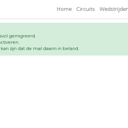
Home
Circuits
Wedstrijde
esvol gemigreerd.
ctiveren.
an zijn dat de mail daarin in beland.