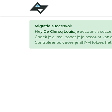
Migratie succesvol!
Hey
De Clercq Louis
, je account is succ
Check je e-mail zodat je je account kan a
Controleer ook even je SPAM folder, het k