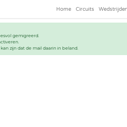
Home
Circuits
Wedstrijde
ccesvol gemigreerd.
ctiveren.
an zijn dat de mail daarin in beland.